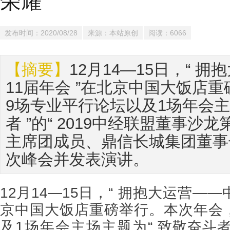
荣耀
发布时间：2020/08/28
来源：本站原创
阅读：6066
【摘要】
12月14—15日，“ 
11届年会 ”在北京中国大饭店
9场专业平行论坛以及1场年会主
者 ”的“ 2019中经联盟董事沙
主席团成员、鼎信长城集团董事
次峰会并发表演讲。
12
月
14—15
日，“ 拥抱大运营——
本次
京中国大饭店重磅举行。
年会
及
1
场
年会主场主
题
为
“ 致敬奋斗者